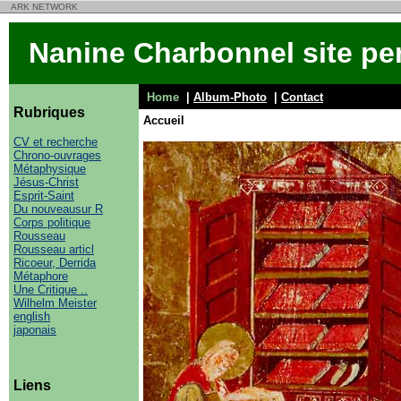
ARK NETWORK
Nanine Charbonnel site p
Home
|
Album-Photo
|
Contact
Rubriques
Accueil
CV et recherche
Chrono-ouvrages
Métaphysique
Jésus-Christ
Esprit-Saint
Du nouveausur R
Corps politique
Rousseau
Rousseau articl
Ricoeur, Derrida
Métaphore
Une Critique ..
Wilhelm Meister
english
japonais
Liens