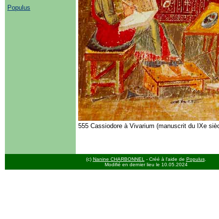
Populus
555 Cassiodore à Vivarium (manuscrit du IXe siè
(c)
Nanine CHARBONNEL
- Créé à l'aide de
Populus
.
Modifié en dernier lieu le 10.05.2024